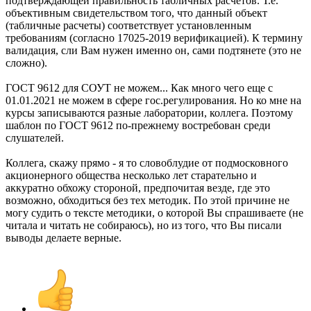
подтверждающей правильность табличных расчетов. Т.е.
объективным свидетельством того, что данный объект
(табличные расчеты) соответствует установленным
требованиям (согласно 17025-2019 верификацией). К термину
валидация, сли Вам нужен именно он, сами подтянете (это не
сложно).
ГОСТ 9612 для СОУТ не можем... Как много чего еще с
01.01.2021 не можем в сфере гос.регулирования. Но ко мне на
курсы записываются разные лаборатории, коллега. Поэтому
шаблон по ГОСТ 9612 по-прежнему востребован среди
слушателей.
Коллега, скажу прямо - я то словоблудие от подмосковного
акционерного общества несколько лет старательно и
аккуратно обхожу стороной, предпочитая везде, где это
возможно, обходиться без тех методик. По этой причине не
могу судить о тексте методики, о которой Вы спрашиваете (не
читала и читать не собираюсь), но из того, что Вы писали
выводы делаете верные.