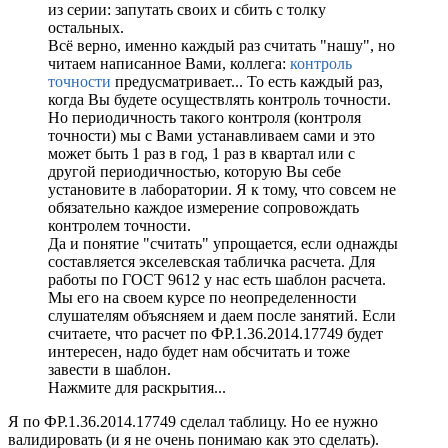
из серии: запутать своих и сбить с толку
остальных.
Всё верно, именно каждый раз считать "нашу", но
читаем написанное Вами, коллега:
контроль
точности
предусматривает... То есть каждый раз,
когда Вы будете осуществлять контроль точности.
Но периодичность такого контроля (контроля
точности) мы с Вами устанавливаем сами и это
может быть 1 раз в год, 1 раз в квартал или с
другой периодичностью, которую Вы себе
установите в лаборатории. Я к тому, что совсем не
обязательно каждое измерение сопровождать
контролем точности.
Да и понятие "считать" упрощается, если однажды
составляется экселевская табличка расчета. Для
работы по ГОСТ 9612 у нас есть шаблон расчета.
Мы его на своем курсе по неопределенности
слушателям объясняем и даем после занятий. Если
считаете, что расчет по ФР.1.36.2014.17749 будет
интересен, надо будет нам обсчитать и тоже
завести в шаблон.
Нажмите для раскрытия...
Я по ФР.1.36.2014.17749 сделал таблицу. Но ее нужно
валидировать (и я не очень понимаю как это сделать).