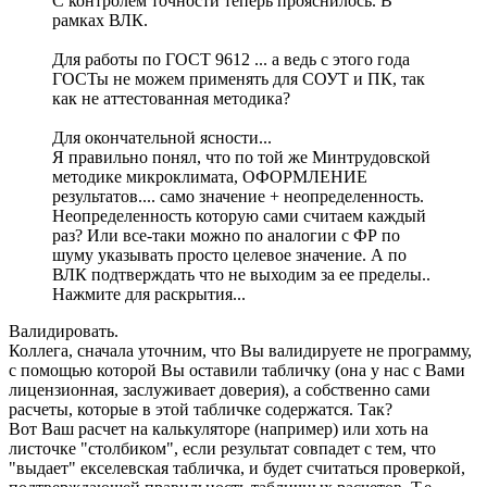
С контролем точности теперь прояснилось. В
рамках ВЛК.
Для работы по ГОСТ 9612 ... а ведь с этого года
ГОСТы не можем применять для СОУТ и ПК, так
как не аттестованная методика?
Для окончательной ясности...
Я правильно понял, что по той же Минтрудовской
методике микроклимата, ОФОРМЛЕНИЕ
результатов.... само значение + неопределенность.
Неопределенность которую сами считаем каждый
раз? Или все-таки можно по аналогии с ФР по
шуму указывать просто целевое значение. А по
ВЛК подтверждать что не выходим за ее пределы..
Нажмите для раскрытия...
Валидировать.
Коллега, сначала уточним, что Вы валидируете не программу,
с помощью которой Вы оставили табличку (она у нас с Вами
лицензионная, заслуживает доверия), а собственно сами
расчеты, которые в этой табличке содержатся. Так?
Вот Ваш расчет на калькуляторе (например) или хоть на
листочке "столбиком", если результат совпадет с тем, что
"выдает" екселевская табличка, и будет считаться проверкой,