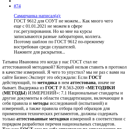
#74
Самарчанка написал(а):
ГОСТ 9612 для СОУТ не можем... Как много чего
еще с 01.01.2021 не можем в сфере
гос.регулирования. Но ко мне на курсы
записываются разные лаборатории, коллега.
Поэтому шаблон по ГОСТ 9612 по-прежнему
востребован среди слушателей.
Нажмите для раскрытия...
Татьяна Ивановна это когда у нас ГОСТ стал не
аттестованной методикой? Который нельзя ставить в протокол
в качестве измерений. Я чего то упустил? мы не раз с вами на
сайте Бизнес-Эксперт это обсуждали: Если
ГОСТ
действующий, то
методика
в нем
аттестована
, иначе не
бывает. Выдержка из
ГОСТ
Р 8.563-2009 «
МЕТОДИКИ
(
МЕТОДЫ
) ИЗМЕРЕНИЙ»: 7.1 Национальные стандарты и
другие документы в области стандартизации, включающие в
себя правила и
методы
исследований (испытаний) и
измерений, а также правила отбора проб образцов для
применения технических регламентов, должны содержать
только
аттестованные
методики
измерений в соответствии с
порядком разработки перечня национальных стандартов.