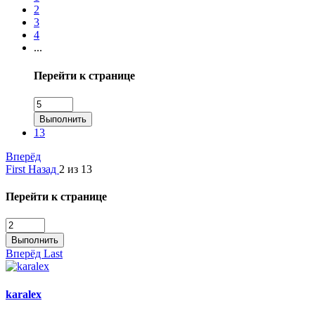
2
3
4
...
Перейти к странице
Выполнить
13
Вперёд
First
Назад
2 из 13
Перейти к странице
Выполнить
Вперёд
Last
karalex