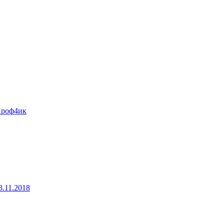
роф4ик
3.11.2018