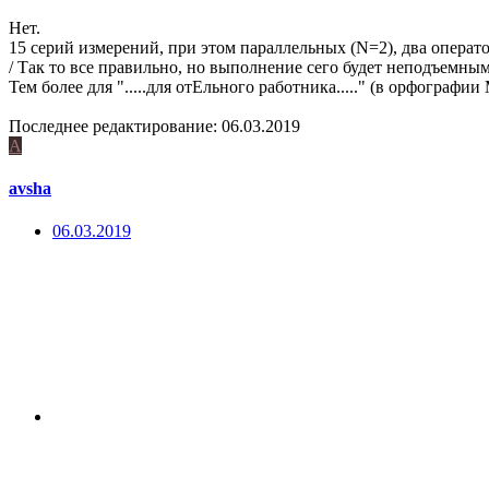
Нет.
15 серий измерений, при этом параллельных (N=2), два операт
/ Так то все правильно, но выполнение сего будет неподъемным
Тем более для ".....для отЕльного работника....." (в орфографи
Последнее редактирование:
06.03.2019
A
avsha
06.03.2019