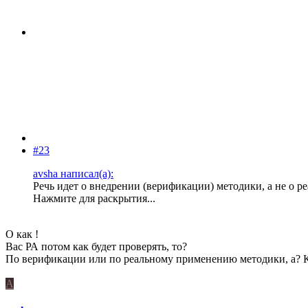
#23
avsha написал(а):
Речь идет о внедрении (верификации) методики, а не о ре
Нажмите для раскрытия...
О как !
Вас РА потом как будет проверять, то?
По верификации или по реальному применению методики, а? 
A