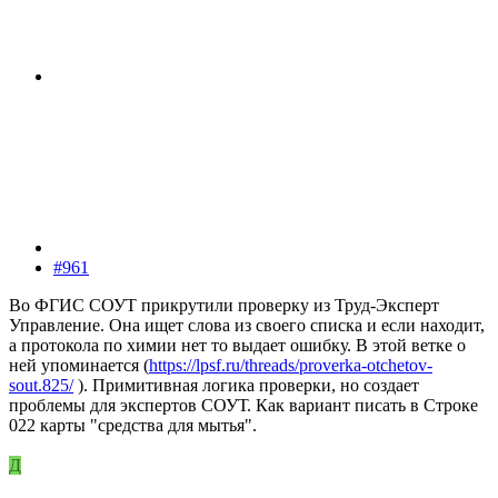
#961
Во ФГИС СОУТ прикрутили проверку из Труд-Эксперт
Управление. Она ищет слова из своего списка и если находит,
а протокола по химии нет то выдает ошибку. В этой ветке о
ней упоминается (
https://lpsf.ru/threads/proverka-otchetov-
sout.825/
). Примитивная логика проверки, но создает
проблемы для экспертов СОУТ. Как вариант писать в Строке
022 карты "средства для мытья".
Д