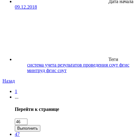
Дата начала
09.12.2018
Теги
система учета результатов проведения соут
фгис
минтруд
фгис соут
Назад
1
...
Перейти к странице
Выполнить
47