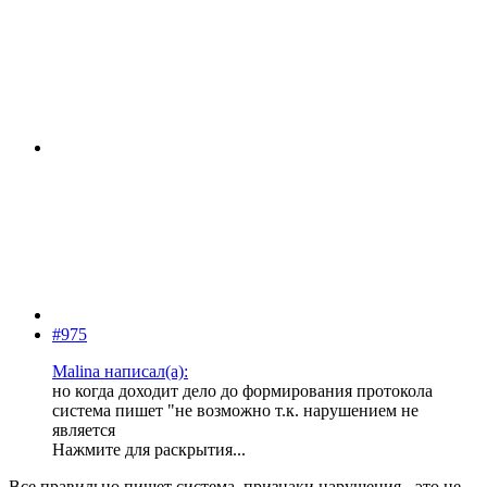
#975
Malina написал(а):
но когда доходит дело до формирования протокола
система пишет "не возможно т.к. нарушением не
является
Нажмите для раскрытия...
Все правильно пишет система, признаки нарушения - это не