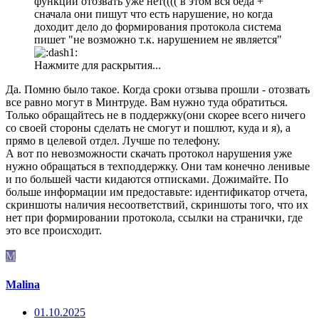
функции отозвать уже нет(((( в этом вся беда +
сначала они пишут что есть нарушение, но когда
доходит дело до формирования протокола система
пишет "не возможно т.к. нарушением не является"
Нажмите для раскрытия...
Да. Помню было такое. Когда сроки отзыва прошли - отозвать
все равно могут в Минтруде. Вам нужно туда обратиться.
Только обращайтесь не в поддержку(они скорее всего ничего
со своей стороны сделать не смогут и пошлют, куда и я), а
прямо в целевой отдел. Лучше по телефону.
А вот по невозможности скачать протокол нарушения уже
нужно обращаться в техподдержку. Они там конечно ленивые
и по большей части кидаются отписками. Дожимайте. По
больше информации им предоставьте: идентификатор отчета,
скриншоты наличия несоответствий, скриншоты того, что их
нет при формировании протокола, ссылки на странички, где
это все происходит.
M
Malina
01.10.2025