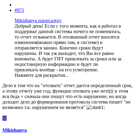
#971
Mikishanya написал(а):
Добрый день! Если с того момента, как я работал в
поддержке данной системы ничего не поменялось,
то отчет отзывается. В отозванный отчет вносятся
изменения(можно прямо там, в системе) и
отправляется заново. Конечно сроки будут
нарушены. И так уж выходит, что Вы все равно
виноваты. А будет ГИТ привлекать за сроки или за
недостоверную информацию и будет ли
привлекать вообще - на его усмотрение.
Нажмите для раскрытия...
Дело в том что на "отозвать" отчет дается определенный срок,
а этому отчету уже год, функции отозвать уже нет(((( в этом
вся беда + сначала они пишут что есть нарушение, но когда
доходит дело до формирования протокола система пишет "не
возможно т.к. нарушением не является"
M
Mikishanya