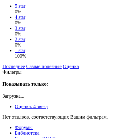
5 star
0%
4 star
0%
3 star
0%
2 star
0%
1 star
100%
Последнее
Самые полезные
Оценка
Фильтры
Показывать только:
Загрузка...
Оценка:
4 звёзд
Нет отзывов, соответствующих Вашим фильтрам.
Форумы
Библиотека