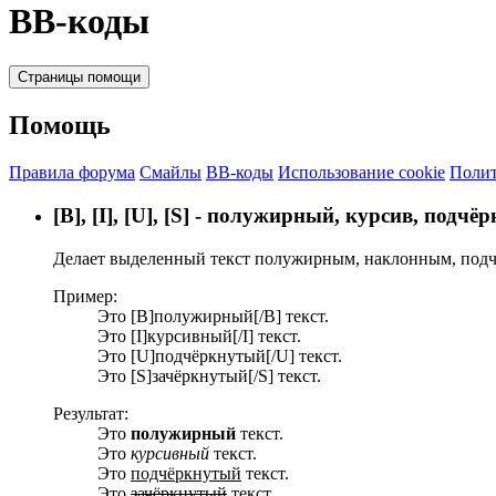
BB-коды
Страницы помощи
Помощь
Правила форума
Смайлы
BB-коды
Использование cookie
Полит
[B], [I], [U], [S] - полужирный, курсив, подч
Делает выделенный текст полужирным, наклонным, подч
Пример:
Это [B]полужирный[/B] текст.
Это [I]курсивный[/I] текст.
Это [U]подчёркнутый[/U] текст.
Это [S]зачёркнутый[/S] текст.
Результат:
Это
полужирный
текст.
Это
курсивный
текст.
Это
подчёркнутый
текст.
Это
зачёркнутый
текст.