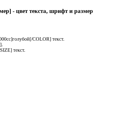
мер
] - цвет текста, шрифт и размер
0cc]голубой[/COLOR] текст.
].
SIZE] текст.