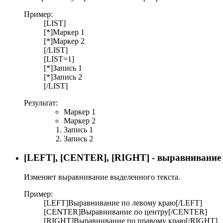
Пример:
[LIST]
[*]Маркер 1
[*]Маркер 2
[/LIST]
[LIST=1]
[*]Запись 1
[*]Запись 2
[/LIST]
Результат:
Маркер 1
Маркер 2
Запись 1
Запись 2
[LEFT], [CENTER], [RIGHT] - выравнивание 
Изменяет выравнивание выделенного текста.
Пример:
[LEFT]Выравнивание по левому краю[/LEFT]
[CENTER]Выравнивание по центру[/CENTER]
[RIGHT]Выравнивание по правому краю[/RIGHT]