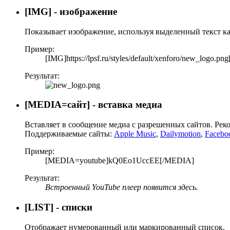
[IMG] - изображение
Показывает изображение, используя выделенный текст к
Пример:
[IMG]https://lpsf.ru/styles/default/xenforo/new_logo.pn
Результат:
[MEDIA=
сайт
] - вставка медиа
Вставляет в сообщение медиа с разрешенных сайтов. Рек
Поддерживаемые сайты:
Apple Music
,
Dailymotion
,
Facebo
Пример:
[MEDIA=youtube]kQ0Eo1UccEE[/MEDIA]
Результат:
Встроенный YouTube плеер появится здесь.
[LIST] - списки
Отображает нумерованный или маркированный список.