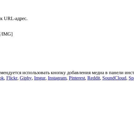
ак URL-адрес.
g[/IMG]
омендуется использовать кнопку добавления медиа в панели инс
ok
,
Flickr
,
Giphy
,
Imgur
,
Instagram
,
Pinterest
,
Reddit
,
SoundCloud
,
Sp