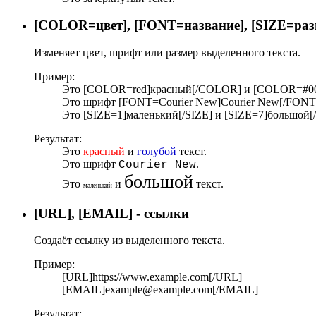
[COLOR=
цвет
], [FONT=
название
], [SIZE=
раз
Изменяет цвет, шрифт или размер выделенного текста.
Пример:
Это [COLOR=red]красный[/COLOR] и [COLOR=#000
Это шрифт [FONT=Courier New]Courier New[/FONT
Это [SIZE=1]маленький[/SIZE] и [SIZE=7]большой[/
Результат:
Это
красный
и
голубой
текст.
Это шрифт
.
Courier New
большой
Это
и
текст.
маленький
[URL], [EMAIL] - ссылки
Создаёт ссылку из выделенного текста.
Пример:
[URL]https://www.example.com[/URL]
[EMAIL]example@example.com[/EMAIL]
Результат: