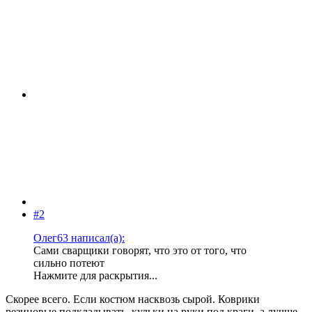
#2
Олег63 написал(а):
Сами сварщики говорят, что это от того, что
сильно потеют
Нажмите для раскрытия...
Скорее всего. Если костюм насквозь сырой. Коврики
резиновые подкладывать, кульки на руки под краги, а лучше