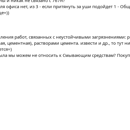
ны и никак не связано с 767н?
я офиса нет, из 3 - если притянуть за уши подойдет 1 - Общ
е=))
вления работ, связанных с неустойчивыми загрязнениями
я, цементная), растворами цемента. извести и др., то тут н
ется=)
ла мы можем не относить к Смывающим средствам? Покупа