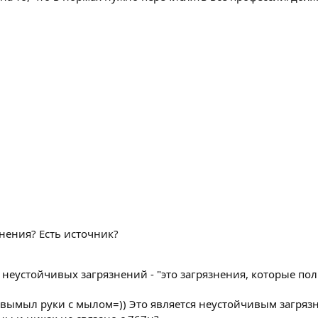
нения? Есть источник?
й неустойчивых загрязнений - "это загрязнения, которые п
 вымыл руки с мылом=)) Это является неустойчивым загряз