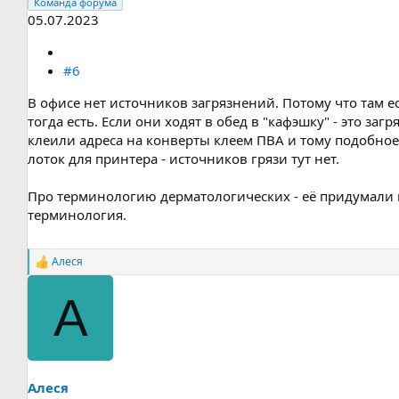
Команда форума
05.07.2023
#6
В офисе нет источников загрязнений. Потому что там 
тогда есть. Если они ходят в обед в "кафэшку" - это з
клеили адреса на конверты клеем ПВА и тому подобное 
лоток для принтера - источников грязи тут нет.
Про терминологию дерматологических - её придумали в
терминология.
Алеся
Р
е
а
А
к
ц
и
и
:
Алеся