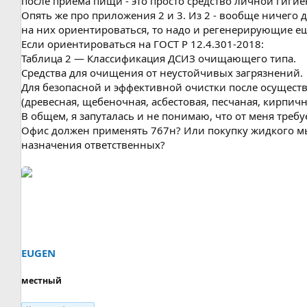
после приёма пищи - это просто средство личной гигие
Опять же про приложения 2 и 3. Из 2 - вообще ничего дл
на них ориентироваться, то надо и регенерирующие ещ
Если ориентироваться на ГОСТ Р 12.4.301-2018:
Таблица 2 — Классификация ДСИЗ очищающего типа.
Средства для очищения от неустойчивых загрязнений.
Для безопасной и эффективной очистки после осущест
(древесная, щебеночная, асбестовая, песчаная, кирпична
В общем, я запуталась и не понимаю, что от меня требу
Офис должен применять 767н? Или покупку жидкого мы
назначения ответственных?
EUGEN
местный