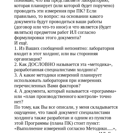
понимаю, что Вы представляете лабораторию,
которая планирует (или которой будет поручено)
проводить эти измерения при ПК? Если
правильно, то вопрос: на основании какого
документа будут проводиться ваши работы
(договор или что-то иное) и что является (будет
являться) предметом работ ИЛ согласно
формулировки этого документа?
И ещё.
1. Из Ваших сообщений непонятно: лаборатория
входит в этот холдинг, или вы сторонняя
организация?
2. Как ДОСЛОВНО называется эта «методика»,
разработанная специалистами холдинга?
3. А какие методики измерений планирует
использовать лаборатория при измерениях
перечисленных Вами факторов?
4. А документа, который называется «программа»
или «план производственного контроля» точно
нет?
По тому, как Вы все описали, у меня складывается
ощущение, что такой документ специалистами
холдинга также разработан и одним из пунктов
этой Программы (плана ПК) стоит пункт:
«Выполнение измерений согласно Методики.....»,