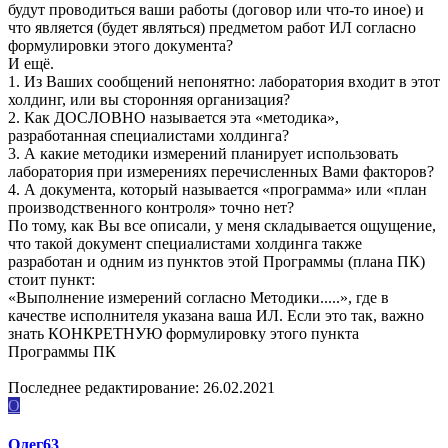
будут проводиться ваши работы (договор или что-то иное) и
что является (будет являться) предметом работ ИЛ согласно
формулировки этого документа?
И ещё.
1. Из Ваших сообщений непонятно: лаборатория входит в этот
холдинг, или вы сторонняя организация?
2. Как ДОСЛОВНО называется эта «методика»,
разработанная специалистами холдинга?
3. А какие методики измерений планирует использовать
лаборатория при измерениях перечисленных Вами факторов?
4. А документа, который называется «программа» или «план
производственного контроля» точно нет?
По тому, как Вы все описали, у меня складывается ощущение,
что такой документ специалистами холдинга также
разработан и одним из пунктов этой Программы (плана ПК)
стоит пункт:
«Выполнение измерений согласно Методики.....», где в
качестве исполнителя указана ваша ИЛ. Если это так, важно
знать КОНКРЕТНУЮ формулировку этого пункта
Программы ПК
Последнее редактирование:
26.02.2021
О
Олег63