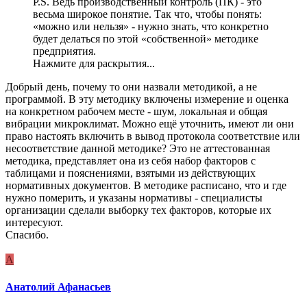
P.S. Ведь производственный контроль (ПК) - это
весьма широкое понятие. Так что, чтобы понять:
«можно или нельзя» - нужно знать, что конкретно
будет делаться по этой «собственной» методике
предприятия.
Нажмите для раскрытия...
Добрый день, почему то они назвали методикой, а не
программой. В эту методику включены измерение и оценка
на конкретном рабочем месте - шум, локальная и общая
вибрации микроклимат. Можно ещё уточнить, имеют ли они
право настоять включить в вывод протокола соответствие или
несоответствие данной методике? Это не аттестованная
методика, представляет она из себя набор факторов с
таблицами и пояснениями, взятыми из действующих
нормативных документов. В методике расписано, что и где
нужно померить, и указаны нормативы - специалисты
организации сделали выборку тех факторов, которые их
интересуют.
Спасибо.
А
Анатолий Афанасьев