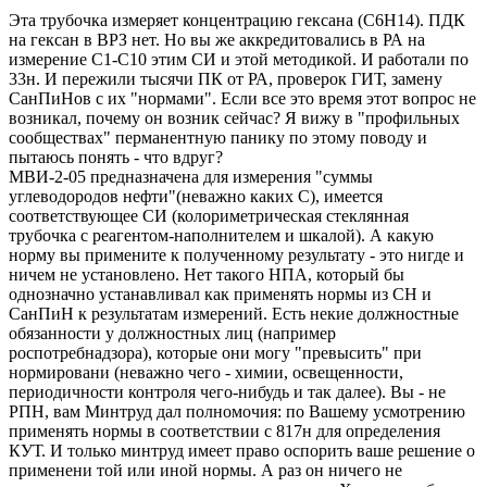
Эта трубочка измеряет концентрацию гексана (С6H14). ПДК
на гексан в ВРЗ нет. Но вы же аккредитовались в РА на
измерение С1-С10 этим СИ и этой методикой. И работали по
33н. И пережили тысячи ПК от РА, проверок ГИТ, замену
СанПиНов с их "нормами". Если все это время этот вопрос не
возникал, почему он возник сейчас? Я вижу в "профильных
сообществах" перманентную панику по этому поводу и
пытаюсь понять - что вдруг?
МВИ-2-05 предназначена для измерения "суммы
углеводородов нефти"(неважно каких С), имеется
соответствующее СИ (колориметрическая стеклянная
трубочка с реагентом-наполнителем и шкалой). А какую
норму вы примените к полученному результату - это нигде и
ничем не установлено. Нет такого НПА, который бы
однозначно устанавливал как применять нормы из СН и
СанПиН к результатам измерений. Есть некие должностные
обязанности у должностных лиц (например
роспотребнадзора), которые они могу "превысить" при
нормировани (неважно чего - химии, освещенности,
периодичности контроля чего-нибудь и так далее). Вы - не
РПН, вам Минтруд дал полномочия: по Вашему усмотрению
применять нормы в соответствии с 817н для определения
КУТ. И только минтруд имеет право оспорить ваше решение о
применени той или иной нормы. А раз он ничего не