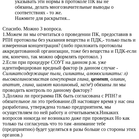
указывать эти нормы в протоколе ПК вы не
обязаны, делать многозначительные выводы о
соответствиях - то же.
Нажмите для раскрытия...
Спасибо. Можно 3 вопроса.
1.Можем ли мы отчитаться о проведении ПК, предоставив в
РПН протоколы без указания вещества и ПДК,- только пыль и
измеренная концентрация? (либо приложить протоколы
аккредитованной организации, тоже без вещества и ПДК-если
им, конечно, так можно оформлять протокол. )
2.Если при процедуре СОУТ на данном р.м. уже
идентифицирован вредный фактор (в данном случае -
Силикатсодержащие пыли, силикаты, алюмосиликаты: л)
высокоглиноземистая огнеупорная глина,
цемент
, оливин,
апатит, глина, шамот каолиновый, мг/м³)
обязаны ли мы
проводить контроль по данному фактору?
3.Должна ли программа ПК быть согласована с РПН? и
обязательное ли это требование.(В настоящее время у нас она
разработана, утверждена только предприятием, мы
осуществляем по ней работу и отчитываемся.Никаких
вопросов никогда не возникало даже при проверках Но как
только ты согласуешь что то там -внимание тебе
(предприятию) будет уделяться в разы больше со стороны этих
органов.)