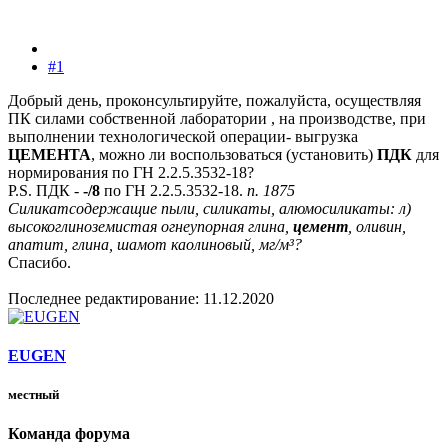
#1
Добрый день, проконсультируйте, пожалуйста, осуществляя
ПК силами собственной лаборатории , на производстве, при
выполнении технологической операции- выгрузка
ЦЕМЕНТА
, можно ли воспользоваться (установить)
ПДК
для
нормирования по ГН 2.2.5.3532-18?
P.S. ПДК -
-/8
по ГН 2.2.5.3532-18.
п. 1875
Силикатсодержащие пыли, силикаты, алюмосиликаты: л)
высокоглиноземистая огнеупорная глина,
цемент
, оливин,
апатит, глина, шамот каолиновый, мг/м³?
Спасибо.
Последнее редактирование:
11.12.2020
EUGEN
местный
Команда форума