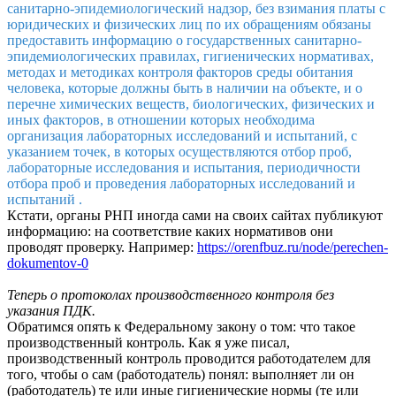
санитарно-эпидемиологический надзор, без взимания платы с
юридических и физических лиц по их обращениям обязаны
предоставить информацию о государственных санитарно-
эпидемиологических правилах, гигиенических нормативах,
методах и методиках контроля факторов среды обитания
человека, которые должны быть в наличии на объекте, и о
перечне химических веществ, биологических, физических и
иных факторов, в отношении которых необходима
организация лабораторных исследований и испытаний, с
указанием точек, в которых осуществляются отбор проб,
лабораторные исследования и испытания, периодичности
отбора проб и проведения лабораторных исследований и
испытаний .
Кстати, органы РНП иногда сами на своих сайтах публикуют
информацию: на соответствие каких нормативов они
проводят проверку. Например:
https://orenfbuz.ru/node/perechen-
dokumentov-0
Теперь о протоколах производственного контроля без
указания ПДК.
Обратимся опять к Федеральному закону о том: что такое
производственный контроль. Как я уже писал,
производственный контроль проводится работодателем для
того, чтобы о сам (работодатель) понял: выполняет ли он
(работодатель) те или иные гигиенические нормы (те или