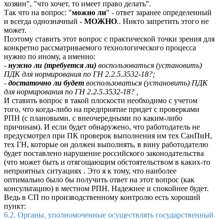
хозяин", "что хочет, то имеет право делать".
Так что на вопрос: "
можно ли
" - ответ заранее определенный
и всегда однозначный -
МОЖНО
.. Никто запретить этого не
может.
Поэтому ставить этот вопрос с практической точки зрения для
конкретно рассматриваемого технологического процесса
нужно по иному, а именно:
-
нужно ли (требуется ли)
воспользоваться (установить)
ПДК для нормирования по ГН 2.2.5.3532-18?;
-
достаточно ли будет
воспользоваться (установить) ПДК
для нормирования по ГН 2.2.5.3532-18? ,
И ставить вопрос в такой плоскости необходимо с учетом
того, что когда-либо на предприятие придет с проверками
РПН (с плановыми. с внеочередными по каким-либо
причинам). И если будет обнаружено, что работодатель не
предусмотрел при ПК проверок выполнения им тех СанПиН,
тех ГН, которые он должен выполнять, в вину работодателю
будет поставлено нарушение российского законодательства
(что может быть и отягощающим обстоятельством в каких-то
неприятных ситуациях . Это я к тому, что наиболее
оптимально было бы получить ответ на этот вопрос (как
консультацию) в местном РПН. Надежнее и спокойнее будет.
Ведь в СП по производственному контролю есть хороший
пункт:
6.2. Органы, уполномоченные осуществлять государственный