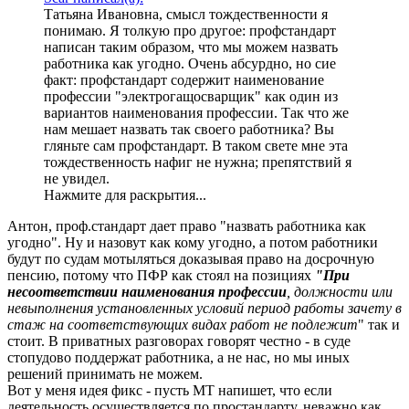
Татьяна Ивановна, смысл тождественности я
понимаю. Я толкую про другое: профстандарт
написан таким образом, что мы можем назвать
работника как угодно. Очень абсурдно, но сие
факт: профстандарт содержит наименование
профессии "электрогащосварщик" как один из
вариантов наименования профессии. Так что же
нам мешает назвать так своего работника? Вы
гляньте сам профстандарт. В таком свете мне эта
тождественность нафиг не нужна; препятствий я
не увидел.
Нажмите для раскрытия...
Антон, проф.стандарт дает право "назвать работника как
угодно". Ну и назовут как кому угодно, а потом работники
будут по судам мотыляться доказывая право на досрочную
пенсию, потому что ПФР как стоял на позициях
"При
несоответствии наименования профессии
, должности или
невыполнения установленных условий период работы зачету в
стаж на соответствующих видах работ не подлежит
" так и
стоит. В приватных разговорах говорят честно - в суде
стопудово поддержат работника, а не нас, но мы иных
решений принимать не можем.
Вот у меня идея фикс - пусть МТ напишет, что если
деятельность осуществляется по простандарту, неважно как