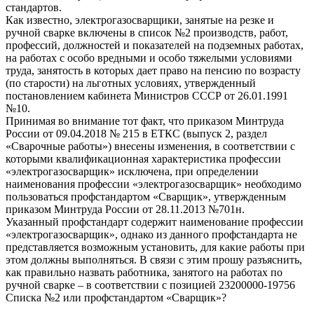
стандартов.
Как известно, электрогазосварщики, занятые на резке и
ручной сварке включены в список №2 производств, работ,
профессий, должностей и показателей на подземных работах,
на работах с особо вредными и особо тяжелыми условиями
труда, занятость в которых дает право на пенсию по возрасту
(по старости) на льготных условиях, утвержденный
постановлением кабинета Министров СССР от 26.01.1991
№10.
Принимая во внимание тот факт, что приказом Минтруда
России от 09.04.2018 № 215 в ЕТКС (выпуск 2, раздел
«Сварочные работы») внесены изменения, в соответствии с
которыми квалификационная характеристика профессии
«электрогазосварщик» исключена, при определении
наименования профессии «электрогазосварщик» необходимо
пользоваться профстандартом «Сварщик», утвержденным
приказом Минтруда России от 28.11.2013 №701н.
Указанный профстандарт содержит наименование профессии
«электрогазосварщик», однако из данного профстандарта не
представляется возможным установить, для какие работы при
этом должны выполняться. В связи с этим прошу разъяснить,
как правильно назвать работника, занятого на работах по
ручной сварке – в соответствии с позицией 23200000-19756
Списка №2 или профстандартом «Сварщик»?