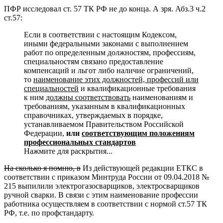
ПФР исследовал ст. 57 ТК РФ не до конца. А зря. Абз.3 ч.2
ст.57:
Если в соответствии с настоящим Кодексом,
иными федеральными законами с выполнением
работ по определенным должностям, профессиям,
специальностям связано предоставление
компенсаций и льгот либо наличие ограничений,
то
наименование этих должностей, профессий или
специальностей
и квалификационные требования
к ним
должны соответствовать
наименованиям и
требованиям, указанным в квалификационных
справочниках, утверждаемых в порядке,
устанавливаемом Правительством Российской
Федерации,
или
соответствующим положениям
профессиональных стандартов
Нажмите для раскрытия...
На сколько я помню, в
Из действующей редакции ЕТКС в
соответствии с
приказом Минтруда России от 09.04.2018 №
215
выпилили электрогазосварщиков, электросварщиков
ручной сварки. В связи с этим наименование профессии
работника осуществляем в соответствии с нормой ст.57 ТК
РФ, т.е. по профстандарту.