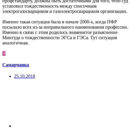
профстандарту, должны быть достаточными для того, чтоб суд
установил тождественность между списочным
электрогазосварщиком и газоэлектросварщиком организации.
Именно такая ситуация была в начале 2000-х, когда ПФР
посылало всех из-за неправильного наименования профессии.
Именно в связи с этим родилось знаменитое разъяснение
Минтуда о тождественности ЭГСа и ГЭСа. Тут ситуация
аналогичная.
С
Самарчанка
25.10.2018