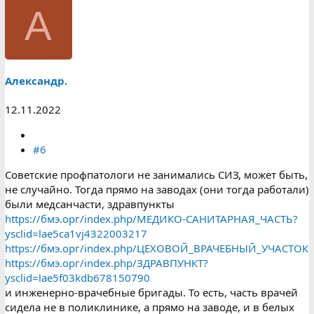
А
Александр.
12.11.2022
#6
Советские профпатологи не занимались СИЗ, может быть,
не случайно. Тогда прямо на заводах (они тогда работали)
были медсанчасти, здравпункты
https://бмэ.орг/index.php/МЕДИКО-САНИТАРНАЯ_ЧАСТЬ?
ysclid=lae5ca1vj4322003217
https://бмэ.орг/index.php/ЦЕХОВОЙ_ВРАЧЕБНЫЙ_УЧАСТОК
https://бмэ.орг/index.php/ЗДРАВПУНКТ?
ysclid=lae5f03kdb678150790
и инженерно-врачебные бригады. То есть, часть врачей
сидела не в поликлинике, а прямо на заводе, и в белых