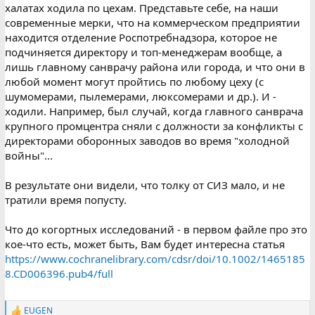
халатах ходила по цехам. Представьте себе, на наши
современные мерки, что на коммерческом предприятии
находится отделение Роспотребнадзора, которое не
подчиняется директору и топ-менеджерам вообще, а
лишь главному санврачу района или города, и что они в
любой момент могут пройтись по любому цеху (с
шумомерами, пылемерами, люксомерами и др.). И -
ходили. Например, был случай, когда главного санврача
крупного промцентра сняли с должности за конфликты с
директорами оборонных заводов во время "холодной
войны"...
В результате они видели, что толку от СИЗ мало, и не
тратили время попусту.
Что до когортных исследований - в первом файле про это
кое-что есть, может быть, Вам будет интересна статья
https://www.cochranelibrary.com/cdsr/doi/10.1002/1465185
8.CD006396.pub4/full
EUGEN