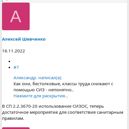
Р
е
а
А
к
ц
и
и
:
Алексей Шевченко
16.11.2022
#7
Александр. написал(а):
Как они, бестолковые, классы труда снижают с
помощью СИЗ - непонятно..
Нажмите для раскрытия...
В СП 2.2.3670-20 использование СИЗОС, теперь
достаточное мероприятие для соответствия санитарным
правилам.