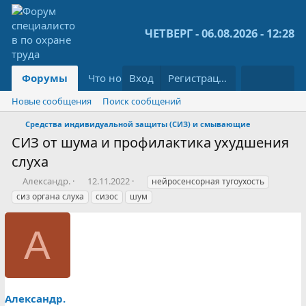
ЧЕТВЕРГ - 06.08.2026 - 12:28
Форумы
Что нового?
Вход
Библиотека
Регистрация
Новые сообщения
Поиск сообщений
Средства индивидуальной защиты (СИЗ) и смывающие
СИЗ от шума и профилактика ухудшения
слуха
А
Д
Т
Александр.
12.11.2022
нейросенсорная тугоухость
в
а
е
сиз органа слуха
сизос
шум
т
т
г
о
а
и
А
р
н
т
а
е
ч
м
а
ы
л
а
Александр.