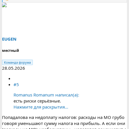
Р
е
а
к
ц
и
и
:
EUGEN
местный
Команда форума
28.05.2026
#5
Romanus Romanum написал(а):
есть риски серьёзные.
Нажмите для раскрытия...
Попадалова на недоплату налогов: расходы на МО грубо
говоря уменьшают сумму налога на прибыль. А если они