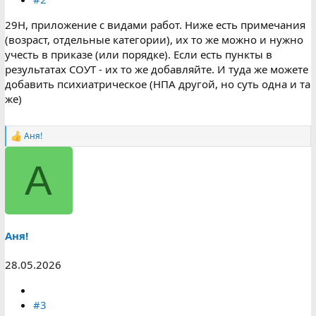
29Н, приложение с видами работ. Ниже есть примечания
(возраст, отдельные категории), их то же можно и нужно
учесть в приказе (или порядке). Если есть пункты в
результатах СОУТ - их то же добавляйте. И туда же можете
добавить психиатрическое (НПА другой, но суть одна и та
же)
Аня!
Р
е
а
А
к
ц
и
и
:
Аня!
28.05.2026
#3