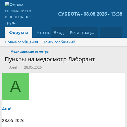
СУББОТА - 08.08.2026 - 13:38
Форумы
Что нового?
Вход
Библиотека
Регистрация
Новые сообщения
Поиск сообщений
Медицинские осмотры
Пункты на медосмотр Лаборант
А
Д
Аня!
28.05.2026
в
а
т
т
А
о
а
р
н
т
а
е
ч
м
а
ы
л
Аня!
а
28.05.2026