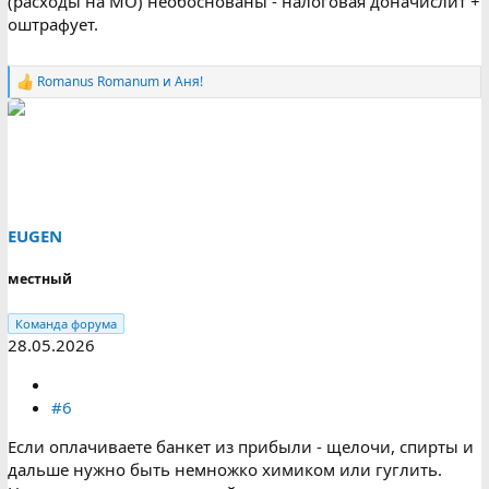
(расходы на МО) необоснованы - налоговая доначислит +
оштрафует.
Romanus Romanum
и
Аня!
Р
е
а
к
ц
и
и
:
EUGEN
местный
Команда форума
28.05.2026
#6
Если оплачиваете банкет из прибыли - щелочи, спирты и
дальше нужно быть немножко химиком или гуглить.