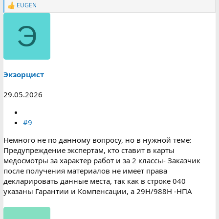
EUGEN
Р
е
а
Э
к
ц
и
и
:
Экзорцист
29.05.2026
#9
Немного не по данному вопросу, но в нужной теме:
Предупреждение экспертам, кто ставит в карты
медосмотры за характер работ и за 2 классы- Заказчик
после получения материалов не имеет права
декларировать данные места, так как в строке 040
указаны Гарантии и Компенсации, а 29Н/988Н -НПА