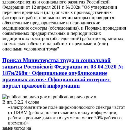
здравоохранения и социального развития Российской
Федерации от 12 апреля 2011 г. № 302н "Об утверждении
перечней вредных и (или) опасных производственных
факторов и работ, при выполнении которых проводятся
обязательные предварительные и периодические
медицинские осмотры (обследования), и Порядка проведения
обязательных предварительных и периодических
медицинских осмотров (обследований) работников, занятых
на тяжелых работах и на работах с вредными и (или)
опасными условиями труда"
Приказ Министерства труда и социальной
защиты Российской Федерации от 03.04.2020 №
187н/268н ∙ Официальное опубликование
правовых актов ∙ Официальный интернет-
портал правовой информации
publication.pravo.gov.ru
В пп. 3.2.2.4 слова
«электромагнитное поле широкополосного спектра частот
от ПЭВМ (работа по считыванию, вводу информации,
работа в режиме диалога в сумме не менее 50% рабочего
времени)»​
заменяются на