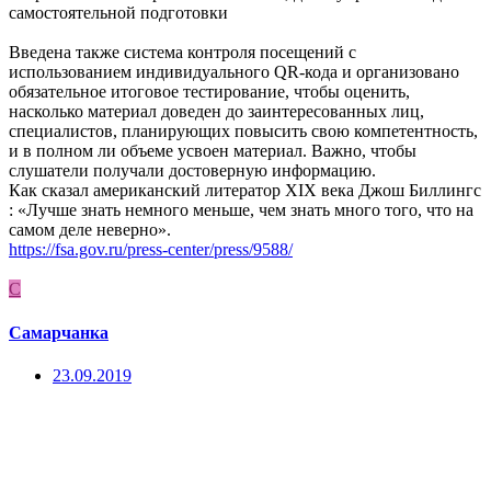
самостоятельной подготовки
Введена также система контроля посещений с
использованием индивидуального QR-кода и организовано
обязательное итоговое тестирование, чтобы оценить,
насколько материал доведен до заинтересованных лиц,
специалистов, планирующих повысить свою компетентность,
и в полном ли объеме усвоен материал. Важно, чтобы
слушатели получали достоверную информацию.
Как сказал американский литератор XIX века Джош Биллингс
: «Лучше знать немного меньше, чем знать много того, что на
самом деле неверно».
https://fsa.gov.ru/press-center/press/9588/
С
Самарчанка
23.09.2019