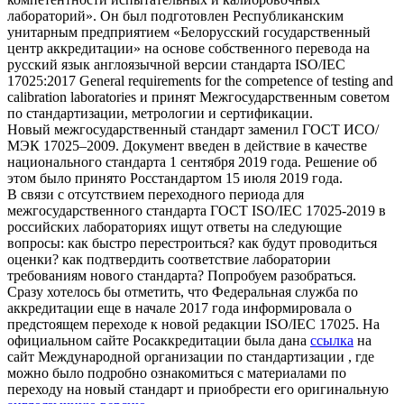
лабораторий». Он был подготовлен Республиканским
унитарным предприятием «Белорусский государственный
центр аккредитации» на основе собственного перевода на
русский язык англоязычной версии стандарта ISO/IEC
17025:2017 General requirements for the competence of testing and
calibration laboratories и принят Межгосударственным советом
по стандартизации, метрологии и сертификации.
Новый межгосударственный стандарт заменил ГОСТ ИСО/
МЭК 17025–2009. Документ введен в действие в качестве
национального стандарта 1 сентября 2019 года. Решение об
этом было принято Росстандартом 15 июля 2019 года.
В связи с отсутствием переходного периода для
межгосударственного стандарта ГОСТ ISO/IEC 17025-2019 в
российских лабораториях ищут ответы на следующие
вопросы: как быстро перестроиться? как будут проводиться
оценки? как подтвердить соответствие лаборатории
требованиям нового стандарта? Попробуем разобраться.
Сразу хотелось бы отметить, что Федеральная служба по
аккредитации еще в начале 2017 года информировала о
предстоящем переходе к новой редакции ISO/IEC 17025. На
официальном сайте Росаккредитации была дана
ссылка
на
сайт Международной организации по стандартизации , где
можно было подробно ознакомиться с материалами по
переходу на новый стандарт и приобрести его оригинальную