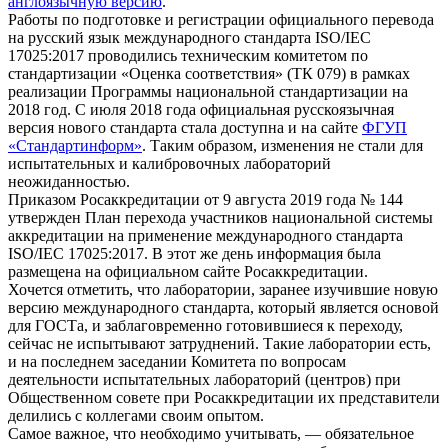
англоязычную версию
.
Работы по подготовке и регистрации официального перевода
на русский язык международного стандарта ISO/IEC
17025:2017 проводились техническим комитетом по
стандартизации «Оценка соответствия» (ТК 079) в рамках
реализации Программы национальной стандартизации на
2018 год. С июля 2018 года официальная русскоязычная
версия нового стандарта стала доступна и на сайте
ФГУП
«Стандартинформ»
. Таким образом, изменения не стали для
испытательных и калибровочных лабораторий
неожиданностью.
Приказом Росаккредитации от 9 августа 2019 года № 144
утвержден План перехода участников национальной системы
аккредитации на применение международного стандарта
ISO/IEC 17025:2017. В этот же день информация была
размещена на официальном сайте Росаккредитации.
Хочется отметить, что лаборатории, заранее изучившие новую
версию международного стандарта, который является основой
для ГОСТа, и заблаговременно готовившиеся к переходу,
сейчас не испытывают затруднений. Такие лаборатории есть,
и на последнем заседании Комитета по вопросам
деятельности испытательных лабораторий (центров) при
Общественном совете при Росаккредитации их представители
делились с коллегами своим опытом.
Самое важное, что необходимо учитывать, — обязательное