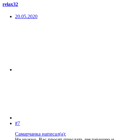
relax32
20.05.2020
#7
Самарчанка написал(а):
Не нужно. Вас просят прислать декларацию и