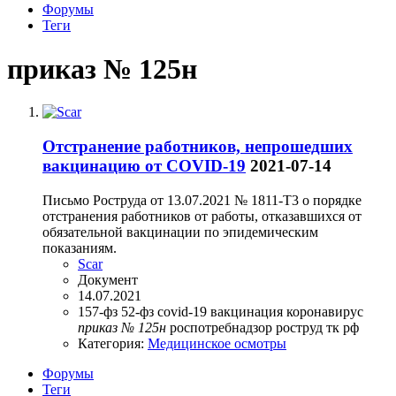
Форумы
Теги
приказ № 125н
Отстранение работников, непрошедших
вакцинацию от COVID-19
2021-07-14
Письмо Роструда от 13.07.2021 № 1811-Т3 о порядке
отстранения работников от работы, отказавшихся от
обязательной вакцинации по эпидемическим
показаниям.
Scar
Документ
14.07.2021
157-фз
52-фз
covid-19
вакцинация
коронавирус
приказ
№
125н
роспотребнадзор
роструд
тк рф
Категория:
Медицинское осмотры
Форумы
Теги