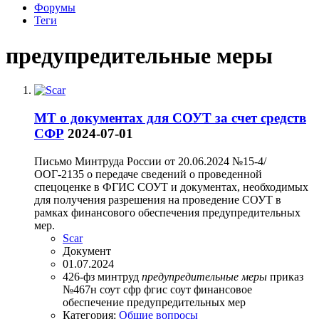
Форумы
Теги
предупредительные меры
МТ о документах для СОУТ за счет средств
СФР
2024-07-01
Письмо Минтруда России от 20.06.2024 №15-4/
ООГ-2135 о передаче сведений о проведенной
спецоценке в ФГИС СОУТ и документах, необходимых
для получения разрешения на проведение СОУТ в
рамках финансового обеспечения предупредительных
мер.
Scar
Документ
01.07.2024
426-фз
минтруд
предупредительные
меры
приказ
№467н
соут
сфр
фгис соут
финансовое
обеспечение предупредительных мер
Категория:
Общие вопросы