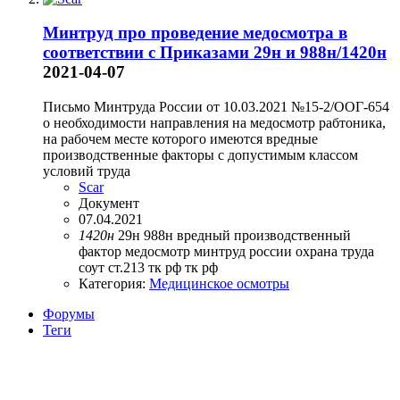
Минтруд про проведение медосмотра в
соответствии с Приказами 29н и 988н/1420н
2021-04-07
Письмо Минтруда России от 10.03.2021 №15-2/ООГ-654
о необходимости направления на медосмотр рабтоника,
на рабочем месте которого имеются вредные
производственные факторы с допустимым классом
условий труда
Scar
Документ
07.04.2021
1420н
29н
988н
вредный производственный
фактор
медосмотр
минтруд россии
охрана труда
соут
ст.213 тк рф
тк рф
Категория:
Медицинское осмотры
Форумы
Теги