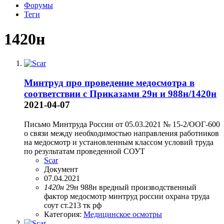
Форумы
Теги
1420н
Минтруд про проведение медосмотра в
соответствии с Приказами 29н и 988н/1420н
2021-04-07
Письмо Минтруда России от 05.03.2021 № 15-2/ООГ-600
о связи между необходимостью направления работников
на медосмотр и установленным классом условий труда
по результатам проведенной СОУТ
Scar
Документ
07.04.2021
1420н
29н
988н
вредный производственный
фактор
медосмотр
минтруд россии
охрана труда
соут
ст.213 тк рф
Категория:
Медицинское осмотры