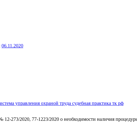
я
06.11.2020
истема управления охраной труда
судебная практика
тк рф
 № 12-273/2020, 77-1223/2020 о необходимости наличия процед