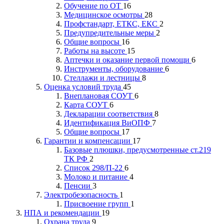
Обучение по ОТ
16
Медицинское осмотры
28
Профстандарт, ЕТКС, ЕКС
2
Предупредительные меры
2
Общие вопросы
16
Работы на высоте
15
Аптечки и оказание первой помощи
6
Инструменты, оборудование
6
Стеллажи и лестницы
8
Оценка условий труда
45
Внеплановая СОУТ
6
Карта СОУТ
6
Декларации соответствия
8
Идентификация ВиОПФ
7
Общие вопросы
17
Гарантии и компенсации
17
Базовые плюшки, предусмотренные ст.219
ТК РФ
2
Список 298/П-22
6
Молоко и питание
4
Пенсии
3
Электробезопасность
1
Присвоение групп
1
НПА и рекомендации
19
Охрана труда
9