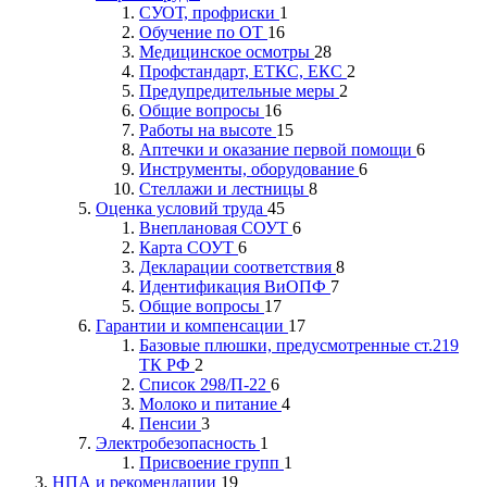
СУОТ, профриски
1
Обучение по ОТ
16
Медицинское осмотры
28
Профстандарт, ЕТКС, ЕКС
2
Предупредительные меры
2
Общие вопросы
16
Работы на высоте
15
Аптечки и оказание первой помощи
6
Инструменты, оборудование
6
Стеллажи и лестницы
8
Оценка условий труда
45
Внеплановая СОУТ
6
Карта СОУТ
6
Декларации соответствия
8
Идентификация ВиОПФ
7
Общие вопросы
17
Гарантии и компенсации
17
Базовые плюшки, предусмотренные ст.219
ТК РФ
2
Список 298/П-22
6
Молоко и питание
4
Пенсии
3
Электробезопасность
1
Присвоение групп
1
НПА и рекомендации
19